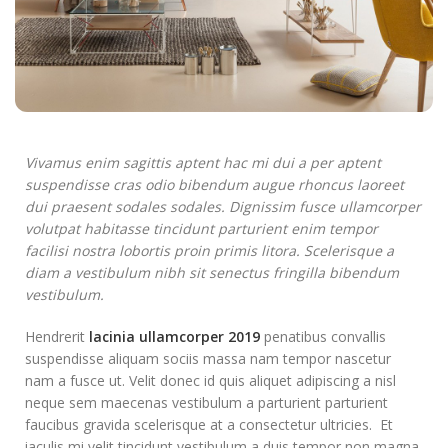
Vivamus enim sagittis aptent hac mi dui a per aptent
suspendisse cras odio bibendum augue rhoncus laoreet
dui praesent sodales sodales. Dignissim fusce ullamcorper
volutpat habitasse tincidunt parturient enim tempor
facilisi nostra lobortis proin primis litora. Scelerisque a
diam a vestibulum nibh sit senectus fringilla bibendum
vestibulum.
Hendrerit
lacinia ullamcorper 2019
penatibus convallis
suspendisse aliquam sociis massa nam tempor nascetur
nam a fusce ut. Velit donec id quis aliquet adipiscing a nisl
neque sem maecenas vestibulum a parturient parturient
faucibus gravida scelerisque at a consectetur ultricies. Et
iaculis mi velit tincidunt vestibulum a duis tempor non magna